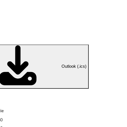
Outlook (.ics)
ie
30