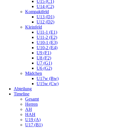
U15 (C1)
U14 (C2)
Kompaktfeld
U13 (D1)
U12 (D2)
Kleinfeld
U11-1 (E1)
U11-2 (E2)
U10-1 (E3)
U10-2 (E4)
U9 (F1)
U8 (F2)
U7 (G1)
U6 (G2)
Mädchen
U17w (Bw)
U15w (Cw)
Abteilung
Timeline
Gesamt
Herren
AH
HAH
U19 (A)
U17 (B1)