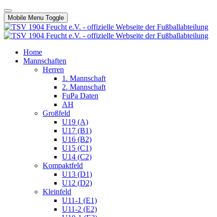
Mobile Menu Toggle
Home
Mannschaften
Herren
1. Mannschaft
2. Mannschaft
FuPa Daten
AH
Großfeld
U19 (A)
U17 (B1)
U16 (B2)
U15 (C1)
U14 (C2)
Kompaktfeld
U13 (D1)
U12 (D2)
Kleinfeld
U11-1 (E1)
U11-2 (E2)