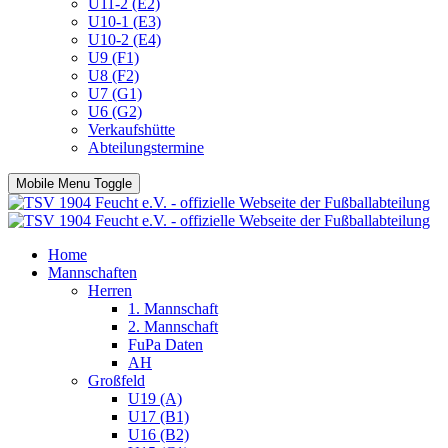
U11-2 (E2)
U10-1 (E3)
U10-2 (E4)
U9 (F1)
U8 (F2)
U7 (G1)
U6 (G2)
Verkaufshütte
Abteilungstermine
Mobile Menu Toggle
Home
Mannschaften
Herren
1. Mannschaft
2. Mannschaft
FuPa Daten
AH
Großfeld
U19 (A)
U17 (B1)
U16 (B2)