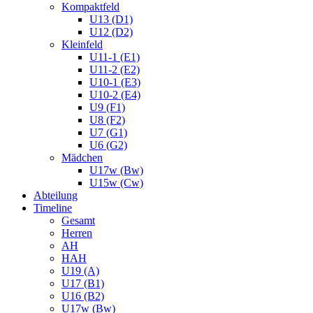
Kompaktfeld
U13 (D1)
U12 (D2)
Kleinfeld
U11-1 (E1)
U11-2 (E2)
U10-1 (E3)
U10-2 (E4)
U9 (F1)
U8 (F2)
U7 (G1)
U6 (G2)
Mädchen
U17w (Bw)
U15w (Cw)
Abteilung
Timeline
Gesamt
Herren
AH
HAH
U19 (A)
U17 (B1)
U16 (B2)
U17w (Bw)