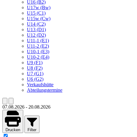
U16 (B2)
U17w (Bw)
U15 (C1)
U15w (Cw)
U14 (C2)
U13 (D1)
U12 (D2)
U11-1 (E1)
U11-2 (E2)
U10-1 (E3)
U10-2 (E4)
U9 (F1)
U8 (F2)
U7 (G1)
U6 (G2)
Verkaufshütte
Abteilungstermine
07.08.2026
-
20.08.2026
Drucken
Filter