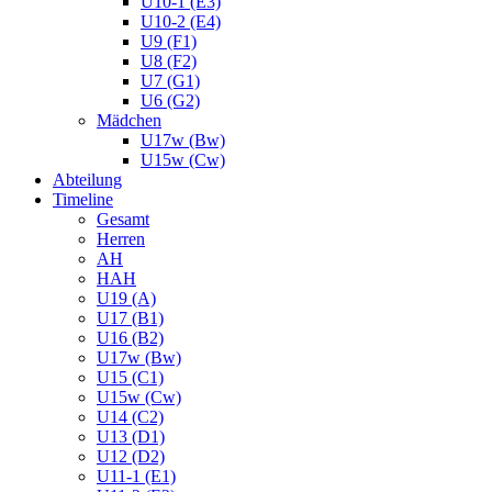
U10-1 (E3)
U10-2 (E4)
U9 (F1)
U8 (F2)
U7 (G1)
U6 (G2)
Mädchen
U17w (Bw)
U15w (Cw)
Abteilung
Timeline
Gesamt
Herren
AH
HAH
U19 (A)
U17 (B1)
U16 (B2)
U17w (Bw)
U15 (C1)
U15w (Cw)
U14 (C2)
U13 (D1)
U12 (D2)
U11-1 (E1)